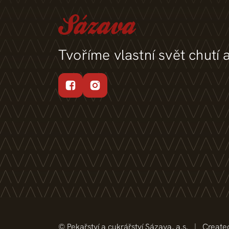
Tvoříme vlastní svět chutí 
© Pekařství a cukrářství Sázava, a.s.
|
Create