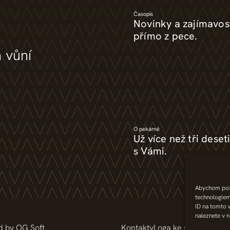
Časopis
Novinky a zajímavos
přímo z pece.
a vůní
O pekárně
Už více než tři deseti
s Vámi.
Abychom posk
technologiem
ID na tomto 
naleznete v 
d by OG Soft
Kontakty
Loga ke stažení
Řešen