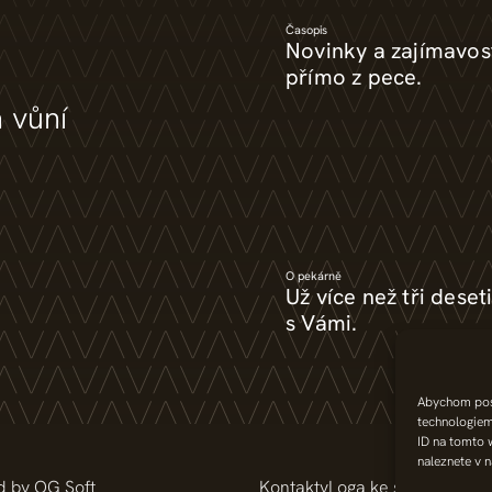
Časopis
Novinky a zajímavos
přímo z pece.
a vůní
O pekárně
Už více než tři deseti
s Vámi.
Abychom posk
technologiem
ID na tomto 
naleznete v 
d by OG Soft
Kontakty
Loga ke stažení
Řešen