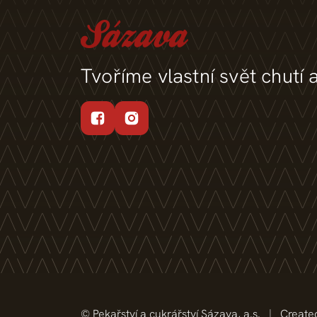
Tvoříme vlastní svět chutí 
© Pekařství a cukrářství Sázava, a.s.
|
Create