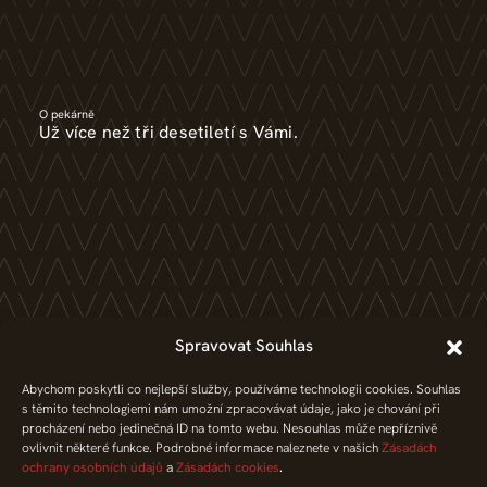
O pekárně
Už více než tři desetiletí s Vámi.
Kariéra
Spravovat Souhlas
Bez práce nejsou koláče. Pracujte v pekárně.
Abychom poskytli co nejlepší služby, používáme technologii cookies. Souhlas
s těmito technologiemi nám umožní zpracovávat údaje, jako je chování při
procházení nebo jedinečná ID na tomto webu. Nesouhlas může nepříznivě
ovlivnit některé funkce. Podrobné informace naleznete v našich
Zásadách
ochrany osobních údajů
a
Zásadách cookies
.