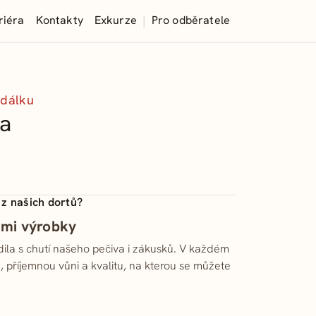
|
riéra
Kontakty
Exkurze
Pro odběratele
 dálku
a
 z našich dortů?
šimi výrobky
dila s chutí našeho pečiva i zákusků. V každém
 příjemnou vůni a kvalitu, na kterou se můžete