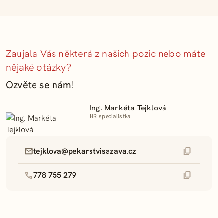
domluvy bohužel není možná. Naši HR kolegové jsou
často mimo kancelář, účastní se výběrových řízení,
jednání nebo porad. Abychom se vám mohli plně
věnovat, doporučujeme nejprve nás kontaktovat e-
Zaujala Vás některá z našich pozic nebo máte
mailem nebo telefonicky a domluvit si další postup.
nějaké otázky?
Ozvěte se nám!
Ing. Markéta Tejklová
HR specialistka
tejklova@pekarstvisazava.cz
778 755 279