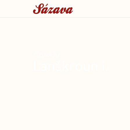
Prodejny
Lanškroun I.