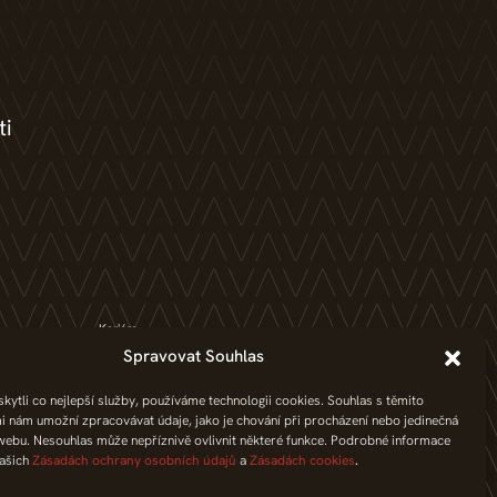
ti
Kariéra
Bez práce nejsou
Spravovat Souhlas
letí
koláče. Pracujte v
pekárně.
ytli co nejlepší služby, používáme technologii cookies. Souhlas s těmito
i nám umožní zpracovávat údaje, jako je chování při procházení nebo jedinečná
webu. Nesouhlas může nepříznivě ovlivnit některé funkce. Podrobné informace
našich
Zásadách ochrany osobních údajů
a
Zásadách cookies
.