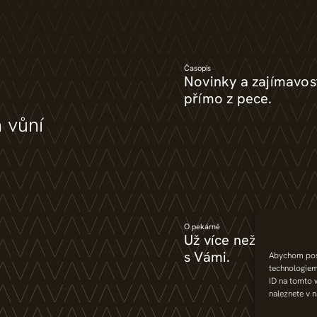
Časopis
Novinky a zajímavos
přímo z pece.
a vůní
O pekárně
Už více než tři deseti
s Vámi.
Abychom posk
technologiem
ID na tomto 
naleznete v 