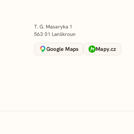
Adresa a kontakt
T. G. Masaryka 1
563 01 Lanškroun
Google Maps
Mapy.cz