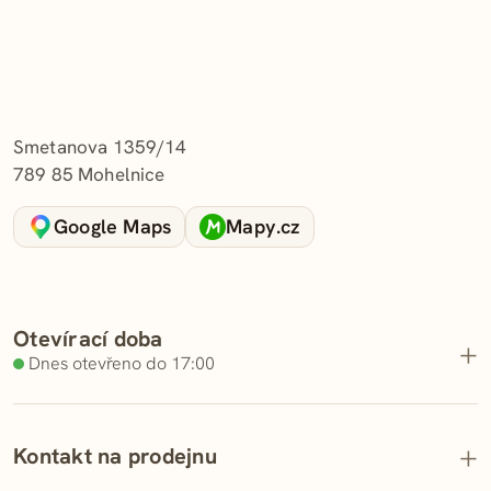
Adresa a kontakt
Smetanova 1359/14
789 85 Mohelnice
Google Maps
Mapy.cz
Otevírací doba
Dnes otevřeno do 17:00
Pondělí
05:30 – 17:00
Kontakt na prodejnu
Úterý
05:30 – 17:00