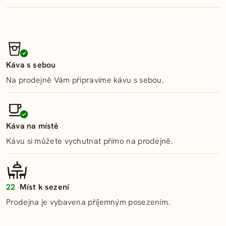
Středa
05:30 – 17:00
Telefon:
Čtvrtek
05:30 – 17:00
725 838 323
Pátek
05:30 – 17:00
Email:
Sobota
07:30 – 11:00
mohelnice01@pekarstvisazava.cz
Káva s sebou
Neděle
zavřeno
Na prodejně Vám připravíme kávu s sebou.
Káva na místě
Kávu si můžete vychutnat přímo na prodejně.
22
Míst k sezení
Prodejna je vybavena příjemným posezením.