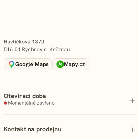
Adresa a kontakt
Havlíčkova 1370
516 01 Rychnov n. Kněžnou
Google Maps
Mapy.cz
Otevírací doba
Momentálně zavřeno
Pondělí
07:00 – 17:30
Kontakt na prodejnu
Úterý
07:00 – 17:30