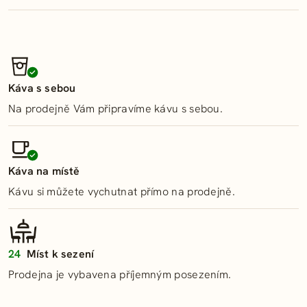
Středa
07:00 – 17:30
Telefon:
Čtvrtek
07:00 – 17:30
601 389 308
Pátek
07:00 – 17:30
Email:
Sobota
07:00 – 11:00
rychnov@pekarstvisazava.cz
Káva s sebou
Neděle
zavřeno
Na prodejně Vám připravíme kávu s sebou.
Káva na místě
Kávu si můžete vychutnat přímo na prodejně.
24
Míst k sezení
Prodejna je vybavena příjemným posezením.